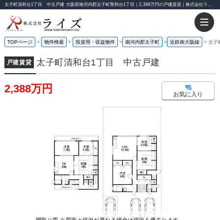
太子町清和台1丁目 中古戸建 大阪府南河内郡太子町聖和台1丁目｜2,388万円の戸建賃貸｜株式会社ライズ
TOPページ
物件検索
投資用・収益物件
南河内郡太子町
近鉄南大阪線
太子
太子町清和台1丁目 中古戸建
戸建賃貸
2,388万円
お気に入り