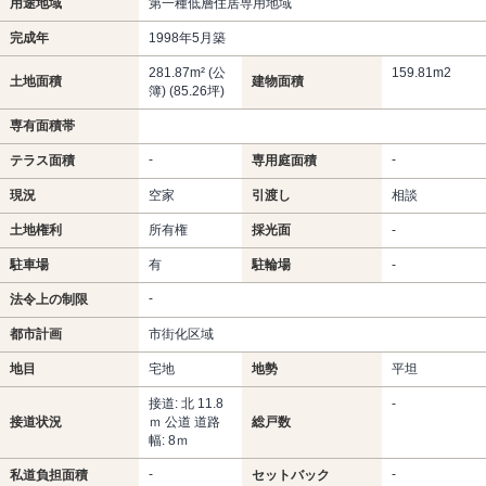
用途地域
第一種低層住居専用地域
完成年
1998年5月築
281.87m² (公
159.81m
2
土地面積
建物面積
簿) (85.26坪)
専有面積帯
-
-
テラス面積
専用庭面積
現況
空家
引渡し
相談
土地権利
所有権
採光面
-
駐車場
有
駐輪場
-
-
法令上の制限
都市計画
市街化区域
地目
宅地
地勢
平坦
接道: 北 11.8
-
接道状況
ｍ 公道 道路
総戸数
幅: 8ｍ
-
-
私道負担面積
セットバック