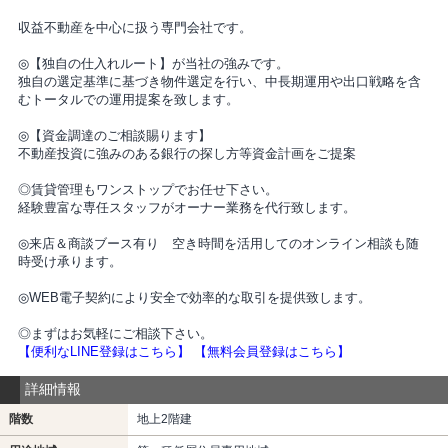
収益不動産を中心に扱う専門会社です。
◎【独自の仕入れルート】が当社の強みです。
独自の選定基準に基づき物件選定を行い、中長期運用や出口戦略を含
むトータルでの運用提案を致します。
◎【資金調達のご相談賜ります】
不動産投資に強みのある銀行の探し方等資金計画をご提案
◎賃貸管理もワンストップでお任せ下さい。
経験豊富な専任スタッフがオーナー業務を代行致します。
◎来店＆商談ブース有り 空き時間を活用してのオンライン相談も随
時受け承ります。
◎WEB電子契約により安全で効率的な取引を提供致します。
◎まずはお気軽にご相談下さい。
【便利なLINE登録はこちら】
【無料会員登録はこちら】
詳細情報
階数
地上2階建