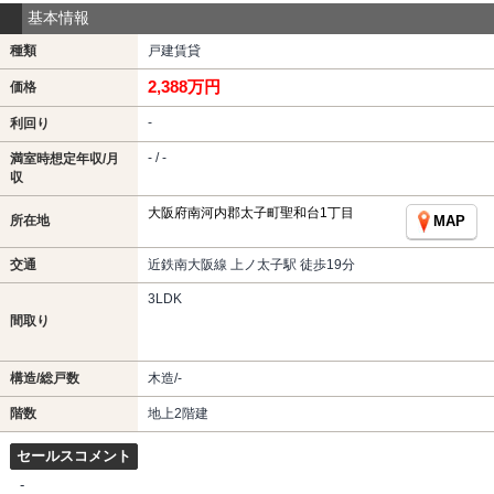
基本情報
種類
戸建賃貸
2,388万円
価格
-
利回り
- / -
満室時想定年収/月
収
大阪府南河内郡太子町聖和台1丁目
所在地
MAP
交通
近鉄南大阪線 上ノ太子駅 徒歩19分
3LDK
間取り
構造/総戸数
木造/-
階数
地上2階建
セールスコメント
-