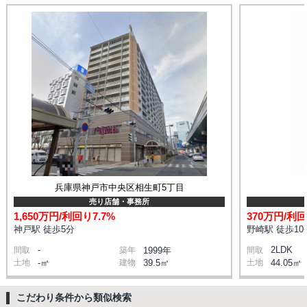
兵庫県神戸市中央区相生町5丁目
売り店舗・事務所
1,650万円/利回り7.7%
370万円/利回
神戸駅 徒歩5分
野崎駅 徒歩10
-
2LDK
間取
築年
1999年
間取
土地
-㎡
建物
39.5㎡
土地
44.05㎡
こだわり条件から類似検索