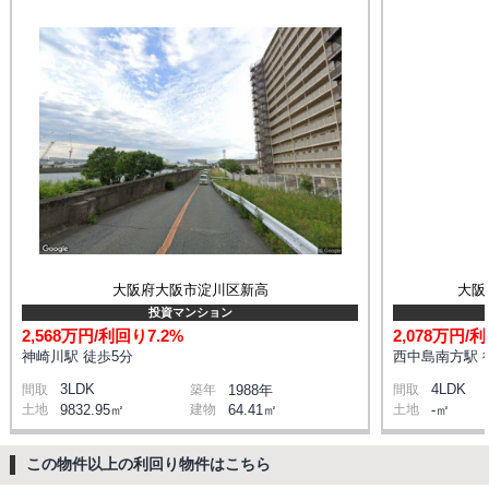
大阪府大阪市淀川区新高
大阪
投資マンション
2,568万円/利回り7.2%
2,078万円/
神崎川駅 徒歩5分
西中島南方駅 
3LDK
4LDK
間取
築年
1988年
間取
土地
9832.95㎡
建物
64.41㎡
土地
-㎡
この物件以上の利回り物件はこちら