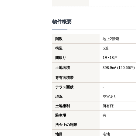
物件概要
階数
地上2階建
構造
S造
間取り
1R×18戸
土地面積
398.9m² (120.66坪)
専有面積帯
テラス面積
-
現況
空室あり
土地権利
所有権
駐車場
有
法令上の制限
-
地目
宅地