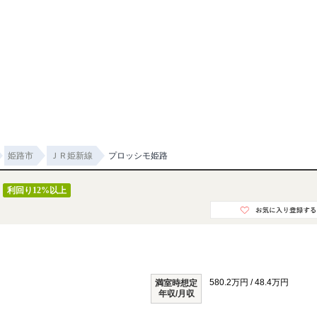
姫路市
ＪＲ姫新線
プロッシモ姫路
利回り12%以上
580.2万円 / 48.4万円
満室時想定
年収/月収