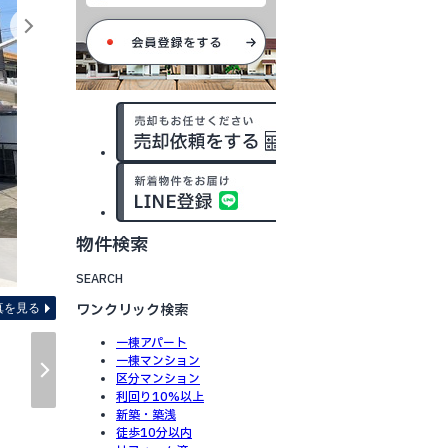
物件検索
間取り図 ※図面と現況が異
SEARCH
ワンクリック検索
真を見る
一棟アパート
一棟マンション
区分マンション
利回り10%以上
新築・築浅
徒歩10分以内