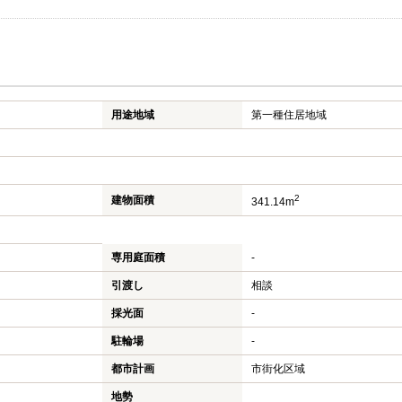
用途地域
第一種住居地域
2
建物面積
341.14m
専用庭面積
-
引渡し
相談
採光面
-
駐輪場
-
都市計画
市街化区域
地勢