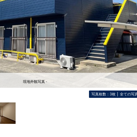
現地外観写真 -
写真枚数：3枚
全ての写