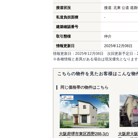
接道状況
接道: 北東 公道 道路幅
私道負担面積
-
建築確認番号
取引態様
仲介
情報更新日
2025年12月08日
情報更新日：2025年12月08日 次回更新予定日：20
※各種情報と差異がある場合は現況優先となります
こちらの物件を見たお客様はこんな物
同じ価格帯の物件はこちら
大阪府堺市東区西野288-3の
大阪府大阪