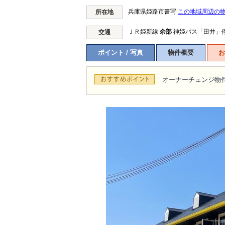
兵庫県姫路市書写
この地域周辺の
所在地
ＪＲ姫新線
余部
神姫バス「田井」
交通
ポイント / 写真
物件概要
お
オーナーチェンジ物