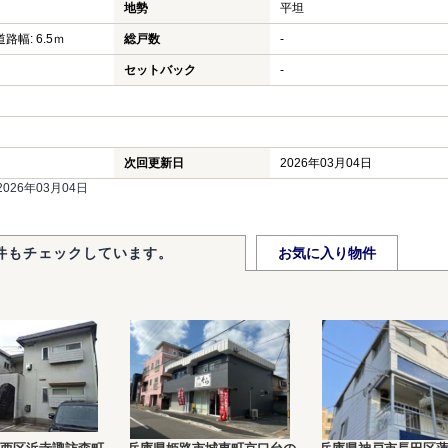
地勢
平坦
道路幅: 6.5ｍ
総戸数
-
セットバック
-
次回更新日
2026年03月04日
26年03月04日
件もチェックしています。
お気に入り物件