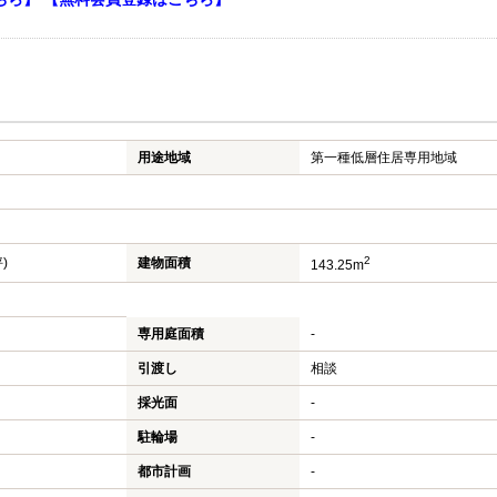
用途地域
第一種低層住居専用地域
2
坪)
建物面積
143.25m
専用庭面積
-
引渡し
相談
採光面
-
駐輪場
-
都市計画
-