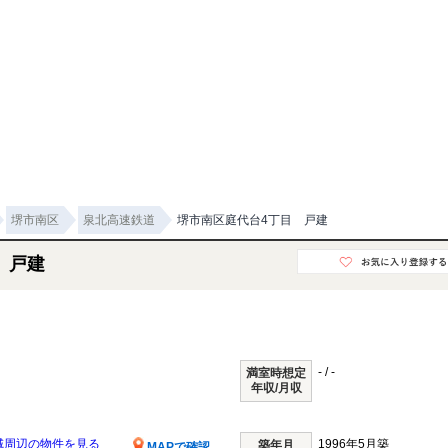
堺市南区
泉北高速鉄道
堺市南区庭代台4丁目 戸建
 戸建
- / -
満室時想定
年収/月収
域周辺の物件を見る
1996年5月築
築年月
MAPで確認