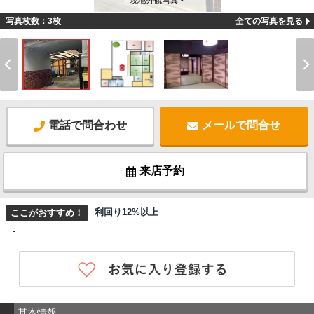
現地外観写真 -
写真枚数：3枚
全ての写真を見る
電話で問合わせ
メールで問合せ
来店予約
利回り12%以上
ここがおすすめ！
-
基本情報