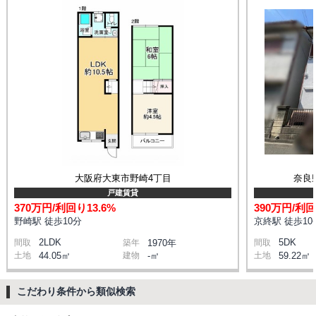
大阪府大東市野崎4丁目
奈良
戸建賃貸
370万円/利回り13.6%
390万円/利回
野崎駅 徒歩10分
京終駅 徒歩10
2LDK
5DK
間取
築年
1970年
間取
土地
44.05㎡
建物
-㎡
土地
59.22㎡
こだわり条件から類似検索