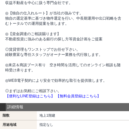
収益不動産を中心に扱う専門会社です。
◎【独自の仕入れルート】が当社の強みです。
独自の選定基準に基づき物件選定を行い、中長期運用や出口戦略を含
むトータルでの運用提案を致します。
◎【資金調達のご相談賜ります】
不動産投資に強みのある銀行の探し方等資金計画をご提案
◎賃貸管理もワンストップでお任せ下さい。
経験豊富な専任スタッフがオーナー業務を代行致します。
◎来店＆商談ブース有り 空き時間を活用してのオンライン相談も随
時受け承ります。
◎WEB電子契約により安全で効率的な取引を提供致します。
◎まずはお気軽にご相談下さい。
【便利なLINE登録はこちら】
【無料会員登録はこちら】
詳細情報
階数
地上1階建
用途地域
指定なし