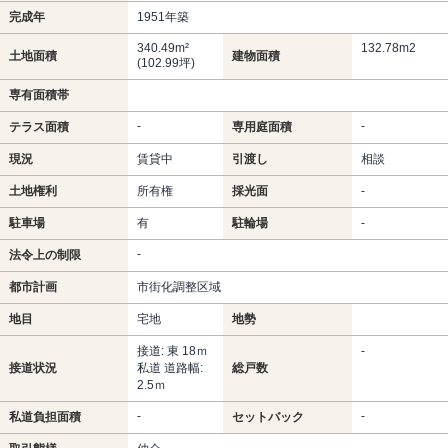
完成年
1951年築
340.49m²
132.78m
2
土地面積
建物面積
(102.99坪)
専有面積帯
-
-
テラス面積
専用庭面積
現況
賃貸中
引渡し
相談
土地権利
所有権
採光面
-
駐車場
有
駐輪場
-
-
法令上の制限
都市計画
市街化調整区域
地目
宅地
地勢
接道: 東 18ｍ
-
接道状況
私道 道路幅:
総戸数
2.5ｍ
-
-
私道負担面積
セットバック