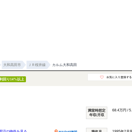
大和高田市
ＪＲ桜井線
カルム大和高田
利回り14%以上
68.4万円 / 
満室時想定
年収/月収
周辺の物件を見る
1995年2月
築年月