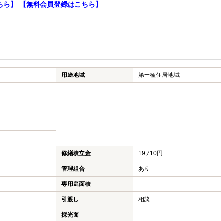
ちら】
【無料会員登録はこちら】
用途地域
第一種住居地域
修繕積立金
19,710円
管理組合
あり
専用庭面積
-
引渡し
相談
採光面
-