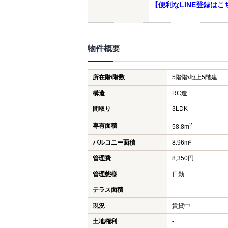
【便利なLINE登録はこ
物件概要
所在階/階数
5階階/地上5階建
構造
RC造
間取り
3LDK
2
専有面積
58.8m
バルコニー面積
8.96m²
管理費
8,350円
管理態様
日勤
テラス面積
-
現況
賃貸中
土地権利
-