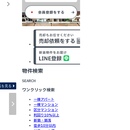
物件検索
間取り図 ※図面と現況が異
SEARCH
真を見る
ワンクリック検索
一棟アパート
一棟マンション
区分マンション
利回り10%以上
新築・築浅
徒歩10分以内