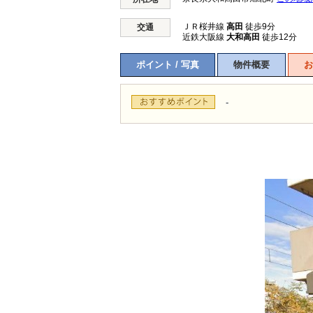
ＪＲ桜井線
高田
徒歩9分
交通
近鉄大阪線
大和高田
徒歩12分
ポイント / 写真
物件概要
お
-