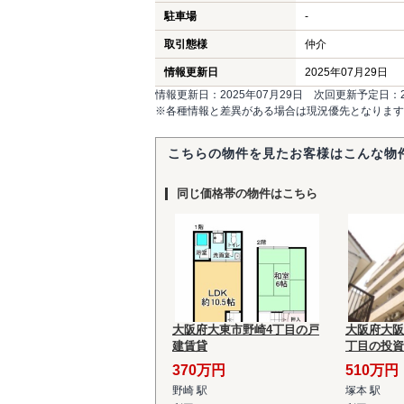
駐車場
-
取引態様
仲介
情報更新日
2025年07月29日
情報更新日：2025年07月29日 次回更新予定日：20
※各種情報と差異がある場合は現況優先となります
こちらの物件を見たお客様はこんな物
同じ価格帯の物件はこちら
大阪府大東市野崎4丁目の戸
大阪府大阪
建賃貸
丁目の投資
370万円
510万円
野崎 駅
塚本 駅