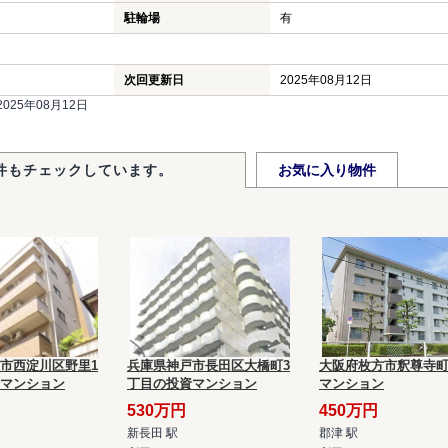
駐輪場
有
次回更新日
2025年08月12日
25年08月12日
件もチェックしています。
お気に入り物件
市西淀川区野里1
兵庫県神戸市長田区大橋町3
大阪府枚方市釈尊寺
マンション
丁目の投資マンション
マンション
530万円
450万円
新長田 駅
郡津 駅