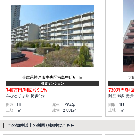
兵庫県神戸市中央区港島中町6丁目
大
投資マンション
740万円/利回り9.1%
730万円/利回
みなとじま駅 徒歩4分
阿波座駅 徒歩
1R
1R
間取
築年
1984年
間取
土地
-㎡
建物
27.81㎡
土地
-㎡
この物件以上の利回り物件はこちら