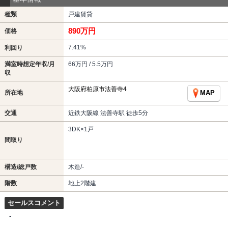
種類
戸建賃貸
890万円
価格
7.41%
利回り
満室時想定年収/月
66万円 / 5.5万円
収
大阪府柏原市法善寺4
所在地
MAP
交通
近鉄大阪線 法善寺駅 徒歩5分
3DK×1戸
間取り
構造/総戸数
木造/-
階数
地上2階建
セールスコメント
-