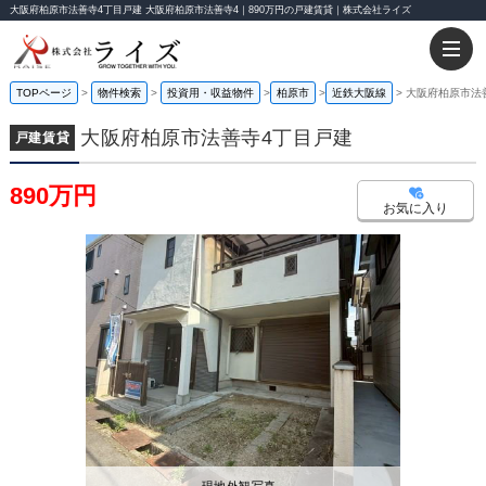
大阪府柏原市法善寺4丁目戸建 大阪府柏原市法善寺4｜890万円の戸建賃貸｜株式会社ライズ
TOPページ
物件検索
投資用・収益物件
柏原市
近鉄大阪線
大阪府柏原市法
大阪府柏原市法善寺4丁目戸建
戸建賃貸
890万円
お気に入り