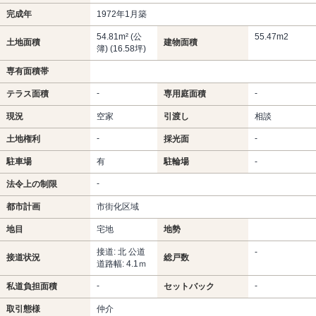
完成年
1972年1月築
54.81m² (公
55.47m
2
土地面積
建物面積
簿) (16.58坪)
専有面積帯
-
-
テラス面積
専用庭面積
現況
空家
引渡し
相談
-
-
土地権利
採光面
駐車場
有
駐輪場
-
-
法令上の制限
都市計画
市街化区域
地目
宅地
地勢
接道: 北 公道
-
接道状況
総戸数
道路幅: 4.1ｍ
-
-
私道負担面積
セットバック
取引態様
仲介