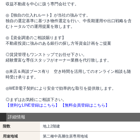
収益不動産を中心に扱う専門会社です。
◎【独自の仕入れルート】が当社の強みです。
独自の選定基準に基づき物件選定を行い、中長期運用や出口戦略を含
むトータルでの運用提案を致します。
◎【資金調達のご相談賜ります】
不動産投資に強みのある銀行の探し方等資金計画をご提案
◎賃貸管理もワンストップでお任せ下さい。
経験豊富な専任スタッフがオーナー業務を代行致します。
◎来店＆商談ブース有り 空き時間を活用してのオンライン相談も随
時受け承ります。
◎WEB電子契約により安全で効率的な取引を提供致します。
◎まずはお気軽にご相談下さい。
【便利なLINE登録はこちら】
【無料会員登録はこちら】
詳細情報
階数
地上2階建
用途地域
第二種中高層住居専用地域