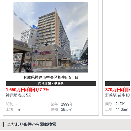
兵庫県神戸市中央区相生町5丁目
売り店舗・事務所
1,650万円/利回り7.7%
370万円/利回
神戸駅 徒歩5分
野崎駅 徒歩10
-
2LDK
間取
築年
1999年
間取
土地
-㎡
建物
39.5㎡
土地
44.05㎡
こだわり条件から類似検索