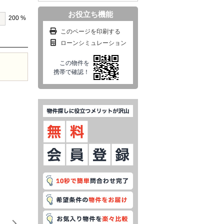
お役立ち機能
200 %
このページを印刷する
ローンシミュレーション
この物件を
携帯で確認！