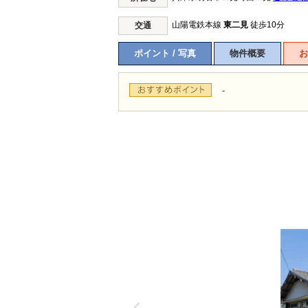
山陽電鉄本線
東二見
徒歩10分
交通
ポイント / 写真
物件概要
お
-