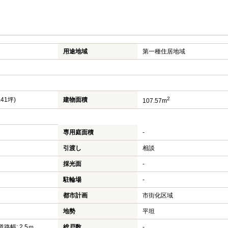
用途地域
第一種住居地域
2
.41坪)
建物面積
107.57m
専用庭面積
-
引渡し
相談
採光面
-
駐輪場
-
都市計画
市街化区域
地勢
平坦
道路幅: 2.5ｍ
総戸数
-