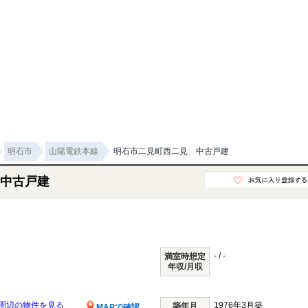
明石市
山陽電鉄本線
明石市二見町西二見 中古戸建
中古戸建
- / -
満室時想定
年収/月収
周辺の物件を見る
1976年3月築
築年月
MAPで確認