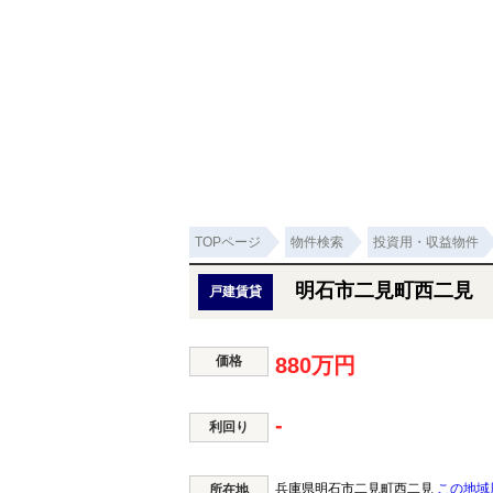
TOPページ
物件検索
投資用・収益物件
明石市二見町西二見 
戸建賃貸
価格
880万円
-
利回り
兵庫県明石市二見町西二見
この地域
所在地