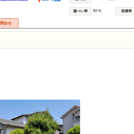
60 %
建ぺい率
容積率
問合せ