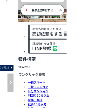
物件検索
間取り図 ※図面と現況が異
SEARCH
真を見る
ワンクリック検索
一棟アパート
一棟マンション
区分マンション
利回り10%以上
新築・築浅
徒歩10分以内