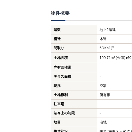
物件概要
階数
地上2階建
構造
木造
間取り
5DK×1戸
土地面積
199.71m² (公簿) (60
専有面積帯
テラス面積
-
現況
空家
土地権利
所有権
駐車場
-
法令上の制限
-
地目
宅地
接道状況
接道: 南東 2ｍ 私道 