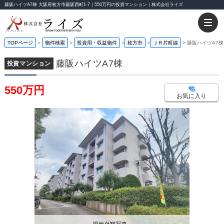
藤阪ハイツA7棟 大阪府枚方市藤阪西町1-7｜550万円の投資マンション｜株式会社ライズ
TOPページ
物件検索
投資用・収益物件
枚方市
ＪＲ片町線
藤阪ハイツA7棟
藤阪ハイツA7棟
投資マンション
550万円
お気に入り