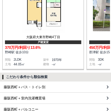
大阪府大東市野崎4丁目
戸建賃貸
370万円/利回り13.6%
450万円/利回
野崎駅 徒歩10分
郡津駅 徒歩15
2LDK
3DK
間取
築年
1970年
間取
土地
44.05㎡
建物
-㎡
土地
-㎡
こだわり条件から類似検索
藤阪西町＋バス・トイレ別
藤阪西町＋室内洗濯機置場
藤阪西町＋バルコニー