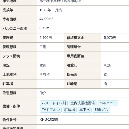
用途地域
第一種中高層住居専用地域
完成年
1973年11月築
44.99m
2
専有面積
6.75m²
バルコニー面積
管理費
2,400円
修繕積立金
5,970円
管理態様
日勤
管理組合
-
-
-
テラス面積
専用庭面積
現況
空家
引渡し
相談
土地権利
所有権
採光面
南
駐車場
-
駐輪場
有
取引態様
仲介
バス・トイレ別
室内洗濯機置場
バルコニー
設備・条件
TVドアホン
駐輪場
本下水
都市ガス
RHS-10289
物件番号
建築確認番号