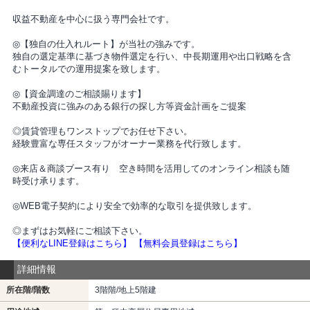
収益不動産を中心に扱う専門会社です。
◎【独自の仕入れルート】が当社の強みです。
独自の選定基準に基づき物件選定を行い、中長期運用や出口戦略を含
むトータルでの運用提案を致します。
◎【資金調達のご相談賜ります】
不動産投資に強みのある銀行の探し方等資金計画をご提案
◎賃貸管理もワンストップでお任せ下さい。
経験豊富な専任スタッフがオーナー業務を代行致します。
◎来店＆商談ブース有り 空き時間を活用してのオンライン相談も随
時受け承ります。
◎WEB電子契約により安全で効率的な取引を提供致します。
◎まずはお気軽にご相談下さい。
【便利なLINE登録はこちら】
【無料会員登録はこちら】
詳細情報
所在階/階数
3階階/地上5階建