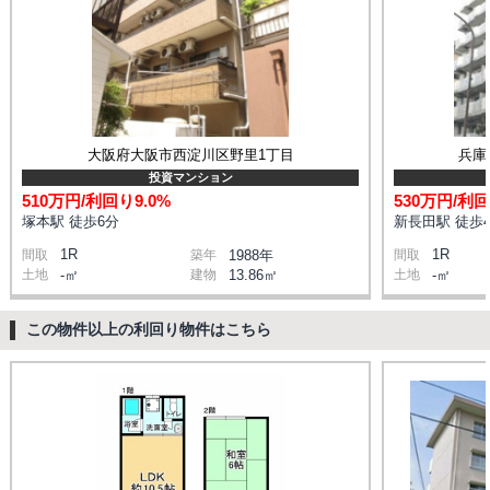
大阪府大阪市西淀川区野里1丁目
兵庫
投資マンション
510万円/利回り9.0%
530万円/利回
塚本駅 徒歩6分
新長田駅 徒歩
1R
1R
間取
築年
1988年
間取
土地
-㎡
建物
13.86㎡
土地
-㎡
この物件以上の利回り物件はこちら