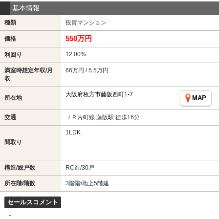
基本情報
種類
投資マンション
550万円
価格
12.00%
利回り
満室時想定年収/月
66万円 / 5.5万円
収
大阪府枚方市藤阪西町1-7
所在地
MAP
交通
ＪＲ片町線 藤阪駅 徒歩16分
1LDK
間取り
構造/総戸数
RC造/30戸
所在階/階数
3階階/地上5階建
セールスコメント
-