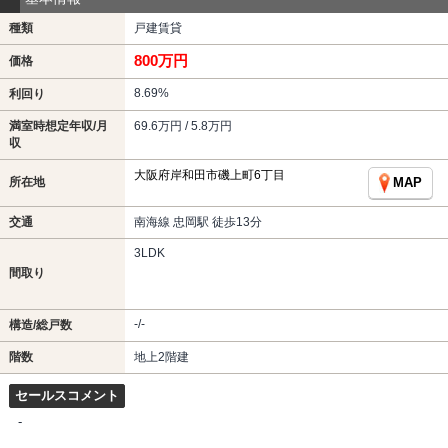
種類
戸建賃貸
800万円
価格
8.69%
利回り
満室時想定年収/月
69.6万円 / 5.8万円
収
大阪府岸和田市磯上町6丁目
所在地
MAP
交通
南海線 忠岡駅 徒歩13分
3LDK
間取り
-/-
構造/総戸数
階数
地上2階建
セールスコメント
-