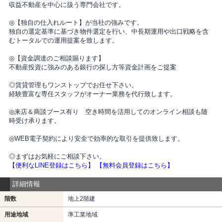
収益不動産を中心に扱う専門会社です。
◎【独自の仕入れルート】が当社の強みです。
独自の選定基準に基づき物件選定を行い、中長期運用や出口戦略を含
むトータルでの運用提案を致します。
◎【資金調達のご相談賜ります】
不動産投資に強みのある銀行の探し方等資金計画をご提案
◎賃貸管理もワンストップでお任せ下さい。
経験豊富な専任スタッフがオーナー業務を代行致します。
◎来店＆商談ブース有り 空き時間を活用してのオンライン相談も随
時受け承ります。
◎WEB電子契約により安全で効率的な取引を提供致します。
◎まずはお気軽にご相談下さい。
【便利なLINE登録はこちら】
【無料会員登録はこちら】
詳細情報
階数
地上2階建
用途地域
準工業地域