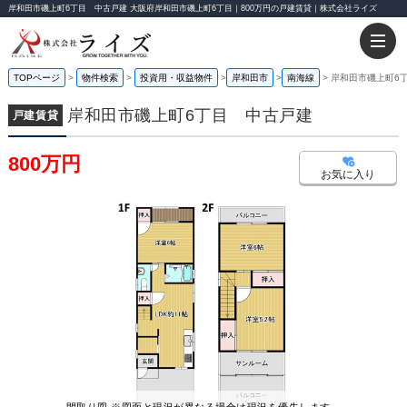
岸和田市磯上町6丁目 中古戸建 大阪府岸和田市磯上町6丁目｜800万円の戸建賃貸｜株式会社ライズ
TOPページ
物件検索
投資用・収益物件
岸和田市
南海線
岸和田市磯上町6
岸和田市磯上町6丁目 中古戸建
戸建賃貸
800万円
お気に入り