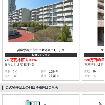
兵庫県神戸市中央区港島中町6丁目
大
投資マンション
740万円/利回り9.1%
680万円/利回
みなとじま駅 徒歩4分
朝潮橋駅 徒歩
1R
1R
間取
築年
1984年
間取
土地
-㎡
建物
27.81㎡
土地
-㎡
この物件以上の利回り物件はこちら