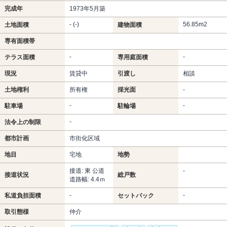
完成年
1973年5月築
- (-)
56.85m
2
土地面積
建物面積
専有面積帯
-
-
テラス面積
専用庭面積
現況
賃貸中
引渡し
相談
土地権利
所有権
採光面
-
-
-
駐車場
駐輪場
-
法令上の制限
都市計画
市街化区域
地目
宅地
地勢
接道: 東 公道
-
接道状況
総戸数
道路幅: 4.4ｍ
-
-
私道負担面積
セットバック
取引態様
仲介