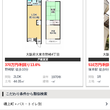
大阪府大東市野崎4丁目
大阪
戸建賃貸
370万円/利回り13.6%
510万円/利回
野崎駅 徒歩10分
塚本駅 徒歩6
2LDK
1R
間取
築年
1970年
間取
土地
44.05㎡
建物
-㎡
土地
-㎡
こだわり条件から類似検索
磯上町＋バス・トイレ別