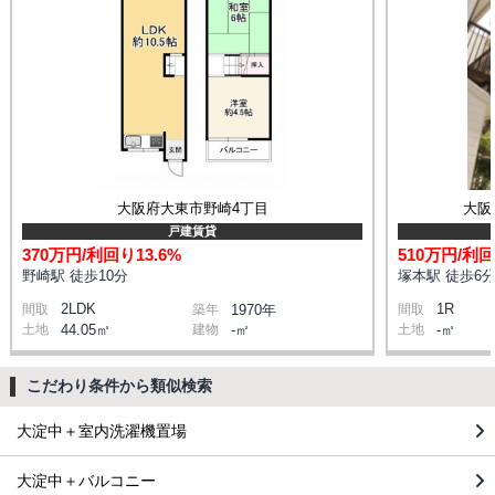
大阪府大東市野崎4丁目
大阪
戸建賃貸
370万円/利回り13.6%
510万円/利回
野崎駅 徒歩10分
塚本駅 徒歩6
2LDK
1R
間取
築年
1970年
間取
土地
44.05㎡
建物
-㎡
土地
-㎡
こだわり条件から類似検索
大淀中＋室内洗濯機置場
大淀中＋バルコニー