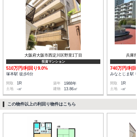
大阪府大阪市西淀川区野里1丁目
兵庫
投資マンション
510万円/利回り9.0%
740万円/利回
塚本駅 徒歩6分
みなとじま駅 
1R
1R
間取
築年
1988年
間取
土地
-㎡
建物
13.86㎡
土地
-㎡
この物件以上の利回り物件はこちら