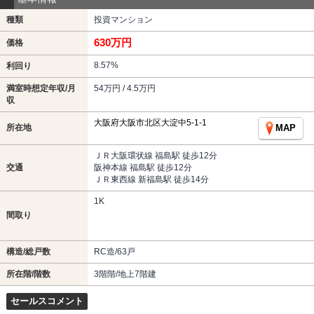
種類
投資マンション
630万円
価格
8.57%
利回り
満室時想定年収/月
54万円 / 4.5万円
収
大阪府大阪市北区大淀中5-1-1
所在地
MAP
ＪＲ大阪環状線 福島駅 徒歩12分
交通
阪神本線 福島駅 徒歩12分
ＪＲ東西線 新福島駅 徒歩14分
1K
間取り
構造/総戸数
RC造/63戸
所在階/階数
3階階/地上7階建
セールスコメント