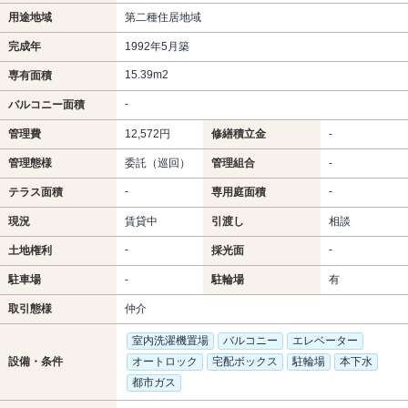
用途地域
第二種住居地域
完成年
1992年5月築
15.39m
2
専有面積
-
バルコニー面積
管理費
12,572円
修繕積立金
-
管理態様
委託（巡回）
管理組合
-
-
-
テラス面積
専用庭面積
現況
賃貸中
引渡し
相談
-
-
土地権利
採光面
駐車場
-
駐輪場
有
取引態様
仲介
室内洗濯機置場
バルコニー
エレベーター
設備・条件
オートロック
宅配ボックス
駐輪場
本下水
都市ガス