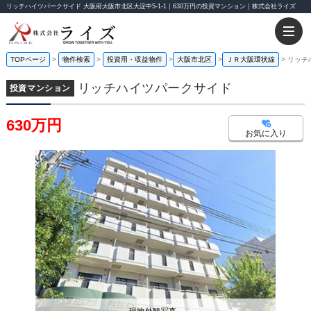
リッチハイツパークサイド 大阪府大阪市北区大淀中5-1-1｜630万円の投資マンション｜株式会社ライズ
TOPページ
物件検索
投資用・収益物件
大阪市北区
ＪＲ大阪環状線
リッチ
リッチハイツパークサイド
投資マンション
630万円
お気に入り