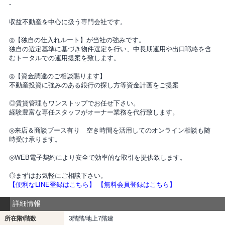
-
収益不動産を中心に扱う専門会社です。
◎【独自の仕入れルート】が当社の強みです。
独自の選定基準に基づき物件選定を行い、中長期運用や出口戦略を含
むトータルでの運用提案を致します。
◎【資金調達のご相談賜ります】
不動産投資に強みのある銀行の探し方等資金計画をご提案
◎賃貸管理もワンストップでお任せ下さい。
経験豊富な専任スタッフがオーナー業務を代行致します。
◎来店＆商談ブース有り 空き時間を活用してのオンライン相談も随
時受け承ります。
◎WEB電子契約により安全で効率的な取引を提供致します。
◎まずはお気軽にご相談下さい。
【便利なLINE登録はこちら】
【無料会員登録はこちら】
詳細情報
所在階/階数
3階階/地上7階建