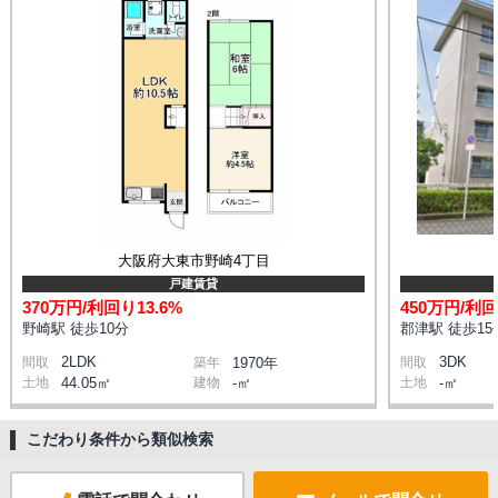
大阪府大東市野崎4丁目
戸建賃貸
370万円/利回り13.6%
450万円/利回
野崎駅 徒歩10分
郡津駅 徒歩15
2LDK
3DK
間取
築年
1970年
間取
土地
44.05㎡
建物
-㎡
土地
-㎡
こだわり条件から類似検索