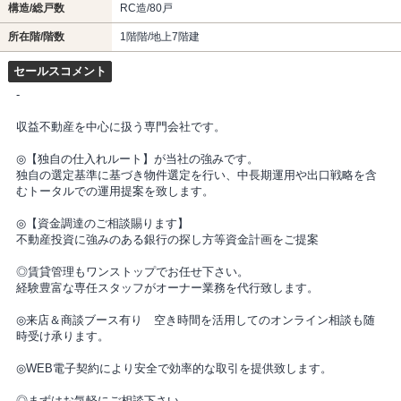
構造/総戸数
RC造/80戸
所在階/階数
1階階/地上7階建
セールスコメント
-
収益不動産を中心に扱う専門会社です。
◎【独自の仕入れルート】が当社の強みです。
独自の選定基準に基づき物件選定を行い、中長期運用や出口戦略を含
むトータルでの運用提案を致します。
◎【資金調達のご相談賜ります】
不動産投資に強みのある銀行の探し方等資金計画をご提案
◎賃貸管理もワンストップでお任せ下さい。
経験豊富な専任スタッフがオーナー業務を代行致します。
◎来店＆商談ブース有り 空き時間を活用してのオンライン相談も随
時受け承ります。
◎WEB電子契約により安全で効率的な取引を提供致します。
◎まずはお気軽にご相談下さい。