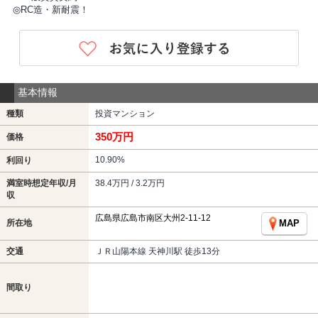
◎RC造・新耐震！
基本情報
種類
投資マンション
350万円
価格
10.90%
利回り
満室時想定年収/月
38.4万円 / 3.2万円
収
広島県広島市南区大州2-11-12
所在地
MAP
交通
ＪＲ山陽本線 天神川駅 徒歩13分
間取り