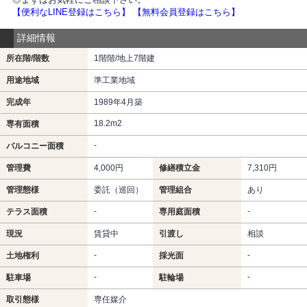
【便利なLINE登録はこちら】
【無料会員登録はこちら】
詳細情報
所在階/階数
1階階/地上7階建
用途地域
準工業地域
完成年
1989年4月築
18.2m
2
専有面積
-
バルコニー面積
管理費
4,000円
修繕積立金
7,310円
管理態様
委託（巡回）
管理組合
あり
-
-
テラス面積
専用庭面積
現況
賃貸中
引渡し
相談
-
-
土地権利
採光面
-
-
駐車場
駐輪場
取引態様
専任媒介