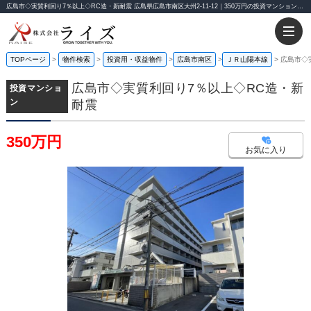
広島市◇実質利回り7％以上◇RC造・新耐震 広島県広島市南区大州2-11-12｜350万円の投資マンション｜株式会社ライズ
TOPページ
物件検索
投資用・収益物件
広島市南区
ＪＲ山陽本線
広島市◇
広島市◇実質利回り7％以上◇RC造・新
投資マンショ
ン
耐震
350万円
お気に入り