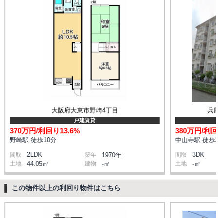
大阪府大東市野崎4丁目
兵庫
戸建賃貸
370万円/利回り13.6%
380万円/利回
野崎駅 徒歩10分
中山寺駅 徒歩3
2LDK
3DK
間取
築年
1970年
間取
土地
44.05㎡
建物
-㎡
土地
-㎡
この物件以上の利回り物件はこちら